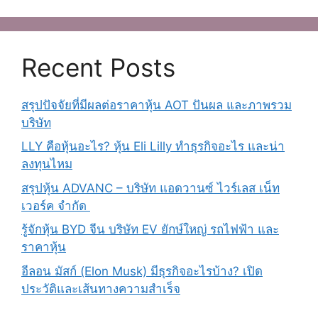
Recent Posts
สรุปปัจจัยที่มีผลต่อราคาหุ้น AOT ปันผล และภาพรวม
บริษัท
LLY คือหุ้นอะไร? หุ้น Eli Lilly ทำธุรกิจอะไร และน่า
ลงทุนไหม
สรุปหุ้น ADVANC – บริษัท แอดวานซ์ ไวร์เลส เน็ท
เวอร์ค จํากัด
รู้จักหุ้น BYD จีน บริษัท EV ยักษ์ใหญ่ รถไฟฟ้า และ
ราคาหุ้น
อีลอน มัสก์ (Elon Musk) มีธุรกิจอะไรบ้าง? เปิด
ประวัติและเส้นทางความสำเร็จ