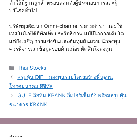
ทำให้มีฐานลูกค้าครอบคลุมทั้งผู้ประกอบการและผู้
บริโภคทั่วไป
บริษัทมุ่งพัฒนา Omni-channel ขยายสาขา และใช้
เทคโนโลยีดิจิทัลเพิ่มประสิทธิภาพ แม้มีโอกาสเติบโต
แต่ยังเผชิญการแข่งขันและต้นทุนผันผวน นักลงทุน
ควรพิจารณาข้อมูลรอบด้านก่อนตัดสินใจลงทุน
Categories
Thai Stocks
สรุปหุ้น DIF – กองทุนรวมโครงสร้างพื้นฐาน
โทรคมนาคม ดิจิทัล
GULF ถือหุ้น KBANK กี่เปอร์เซ็นต์? พร้อมสรุปหุ้น
ธนาคาร KBANK