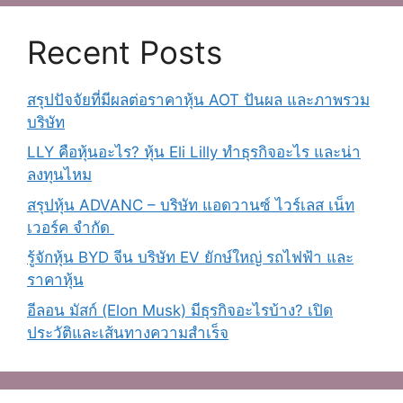
Recent Posts
สรุปปัจจัยที่มีผลต่อราคาหุ้น AOT ปันผล และภาพรวม
บริษัท
LLY คือหุ้นอะไร? หุ้น Eli Lilly ทำธุรกิจอะไร และน่า
ลงทุนไหม
สรุปหุ้น ADVANC – บริษัท แอดวานซ์ ไวร์เลส เน็ท
เวอร์ค จํากัด
รู้จักหุ้น BYD จีน บริษัท EV ยักษ์ใหญ่ รถไฟฟ้า และ
ราคาหุ้น
อีลอน มัสก์ (Elon Musk) มีธุรกิจอะไรบ้าง? เปิด
ประวัติและเส้นทางความสำเร็จ